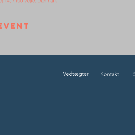
ej 14, 7100 Vejle, Danmark
event
Vedtægter
Kontakt