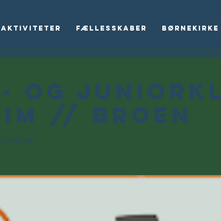
Aktiviteter
Fællesskaber
Børnekirke
- og juniork
 IM // Broen
ssionshus