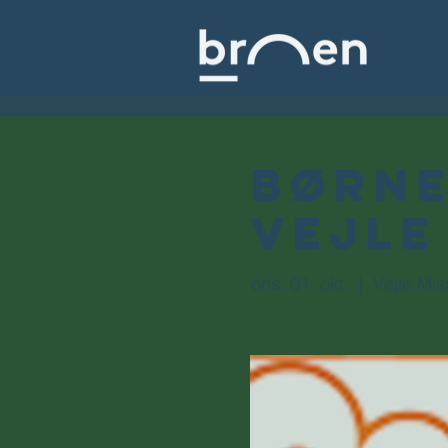
Børne
Vejle
ons. 01. okt.
  |  
Vejle Mi