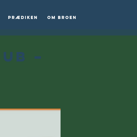
Prædiken
Om Broen
lub –