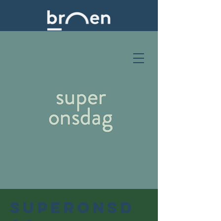
SuperOnsd