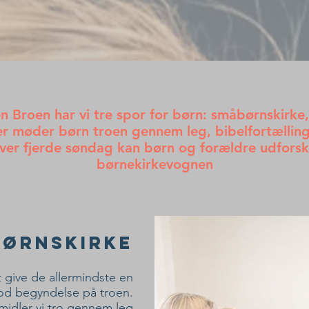
n Broen har vi tre spor for børn: småbørnskirke
Her møder børn troen gennem leg, bibelfortælling
a hver fjerde søndag kan børn og forældre udfor
børnekirkevognen
ørnskirke
t give de allermindste en
od begyndelse på troen.
rmidler vi tro gennem leg