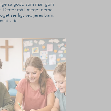
lige så godt, som man gør i
e. Derfor må I meget gerne
noget særligt ved jeres barn,
s at vide.