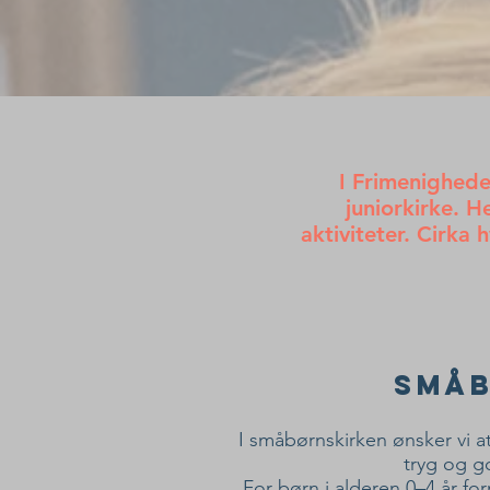
I Frimenighede
juniorkirke. 
aktiviteter. Cirk
Småb
I småbørnskirken ønsker vi a
tryg og g
For børn i alderen 0–4 år fo