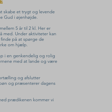
e
at skabe et trygt og levende
e Gud i øjenhøjde.
ellem 5 år til 2 kl. Her er
å med. Under aktiviteter kan
finde på at spørge de
irke om hjælp.
p i en genkendelig og rolig
børnene med at lande og være
rtælling og afslutter
 bøn og præsenterer dagens
 med prædikenen kommer vi