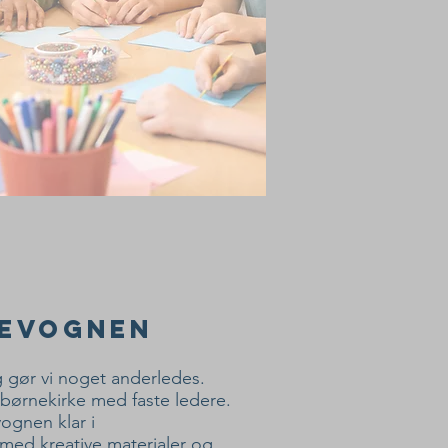
kevognen
g gør vi noget anderledes.
 børnekirke med faste ledere.
vognen klar i
med kreative materialer og