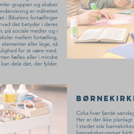
 samler gruppen og skaber
undervisning er målrettet
t i Bibelens fortællinger
vad det betyder i deres
r, på sociale medier og i
eksler mellem fortælling,
 elementer eller lege, så
mulighed for at være med.
ten fælles eller i mindre
an dele det, der fylder.
Børnekir
Cirka hver fjerde sønda
Her er der ikke planlagt
I stedet står børnekirke
børnekirkerummet fyldt 