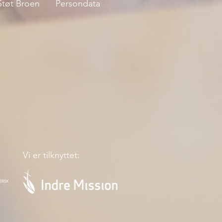
Støt Broen
Persondata
Vi er tilknyttet: