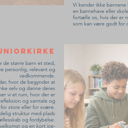
Vi kender ikke børnene 
en børnehave eller skol
fortælle os, hvis der er 
som kan være godt for o
uniorkirke
ve de større børn et sted,
ve personlig, relevant og
vedkommende.
alder, hvor de begynder at
tænke selv og danne deres
er vi et rum, hvor der er
 refleksion og samtale og
or store eller for svære.
delig struktur med plads
fællesskab og fordybelse.
 velkomst og en kort ice-