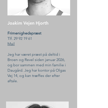
Joakim Vejen Hjorth
Frimenighedspræst
Tlf. ‭29 92 19 61
Mail
Jeg har været præst på deltid i
Broen og Revel siden januar 2026,
og bor sammen med min familie i
Daugård. Jeg har kontor på Olgas
Vej 14, og kan træffes der efter
aftale.