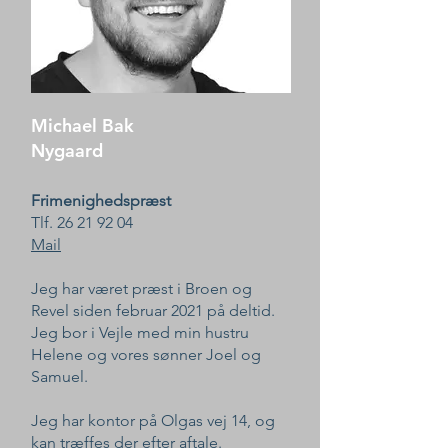
Michael Bak
Nygaard
Frimenighedspræst
Tlf.
26 21 92 04
Mail
Jeg har været præst i Broen og
Revel siden februar 2021 på deltid.
Jeg bor i Vejle med min hustru
Helene og vores sønner Joel og
Samuel.
Jeg har kontor på Olgas vej 14, og
kan træffes der efter aftale.