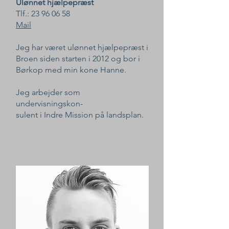
Ulønnet hjælpepræst
Tlf.:
23 96 06 58
Mail
Jeg har været ulønnet hjælpepræst i
Broen siden starten i 2012 og bor i
Børkop med min kone Hanne.
Jeg arbejder som
undervisningskon-
sulent i Indre Mission på landsplan.