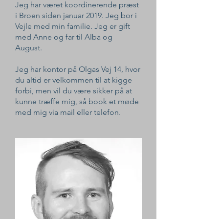
Jeg har været koordinerende præst
i Broen siden januar 2019. Jeg bor i
Vejle med min familie. Jeg er gift
med Anne og far til Alba og
August.
Jeg har kontor på Olgas Vej 14, hvor
du altid er velkommen til at kigge
forbi, men vil du være sikker på at
kunne træffe mig, så book et møde
med mig via mail eller telefon.