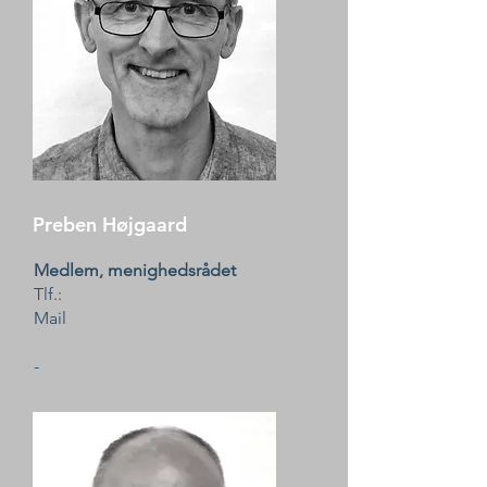
Preben Højgaard
Medlem, menighedsrådet
Tlf.:
Mail
-