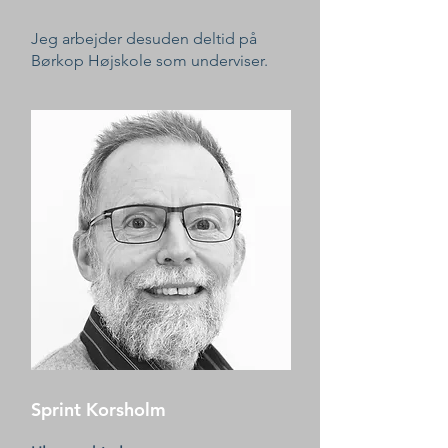
Jeg arbejder desuden deltid på
Børkop Højskole som underviser.
Sprint Korsholm