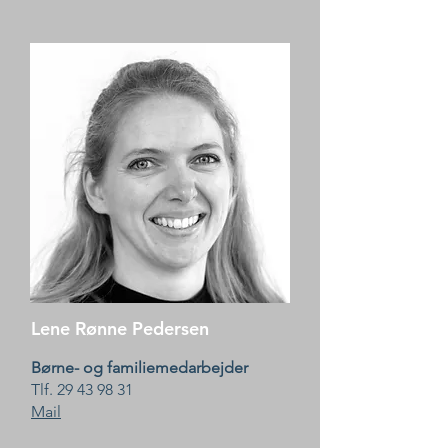
Lene Rønne Pedersen
Børne- og familiemedarbejder
Tlf. ‭29 43 98 31
Mail