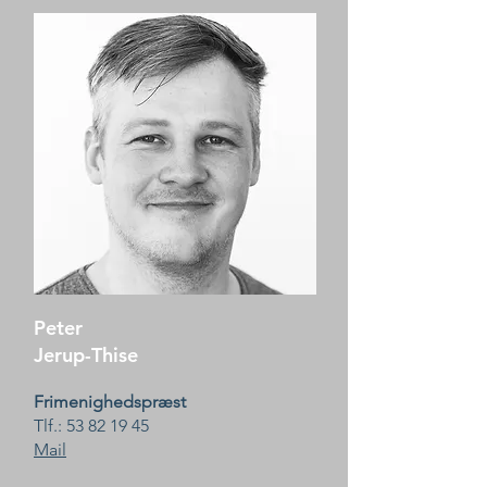
Peter
Jerup-Thise
Frimenighedspræst
Tlf.:
53 82 19 45
Mail