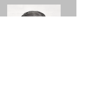
Gitte Mejer Holm
Medlem, menighedsrådet
Tlf.:
Mail
-