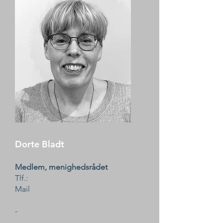
Dorte Bladt
Medlem, menighedsrådet
Tlf.:
Mail
-