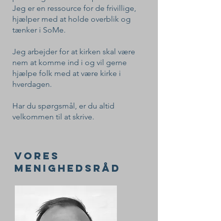
Jeg er en ressource for de frivillige,
hjælper med at holde overblik og
tænker i SoMe.
Jeg arbejder for at kirken skal være
nem at komme ind i og vil gerne
hjælpe folk med at være kirke i
hverdagen.
Har du spørgsmål, er du altid
velkommen til at skrive.
Vores
menighedsråd