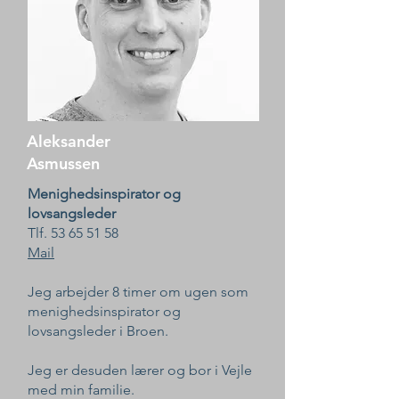
Aleksander
Asmussen
Menighedsinspirator og
lovsangsleder
Tlf. ‭53 65 51 58‬
Mail
Jeg arbejder 8 timer om ugen som
menighedsinspirator og
lovsangsleder i Broen.
Jeg er desuden lærer og bor i Vejle
med min familie.