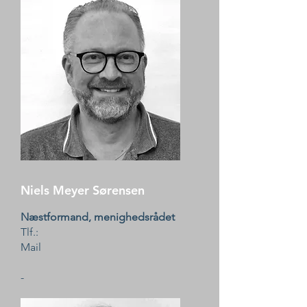
Niels Meyer Sørensen
Næstformand, menighedsrådet
Tlf.:
Mail
-