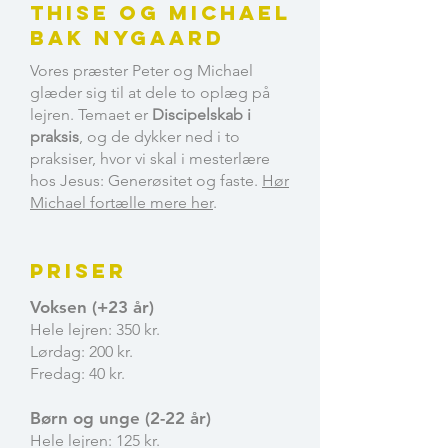
Thise Og Michael
Bak Nygaard
Vores præster Peter og Michael
glæder sig til at dele to oplæg på
lejren. Temaet er
Discipelskab i
praksis
,
og de dykker ned i to
praksiser, hvor vi skal i mesterlære
hos Jesus:
Generøsitet
og faste.
Hør
Michael fortælle mere her
.
Priser
Voksen (+23 år)
Hele lejren: 350 kr.
Lørdag: 200 kr.
Fredag: 40 kr.
Børn og unge (2-22 år)
Hele lejren: 125 kr.