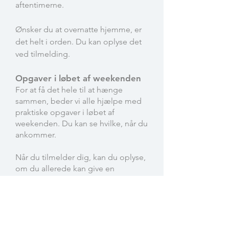
aftentimerne.
Ønsker du at overnatte hjemme, er
det helt i orden. Du kan oplyse det
ved tilmelding.
Opgaver i løbet af weekenden
For at få det hele til at hænge
sammen, beder vi alle hjælpe med
praktiske opgaver i løbet af
weekenden. Du kan se hvilke, når du
ankommer.
Når du tilmelder dig, kan du oplyse,
om du allerede kan give en
hjælpende hånd op til lejren og
ønske ift. opgaver undervejs.
Vi hjælpes alle med oprydning og
rengøring af skolen, søndag over