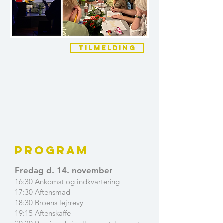
Tilmelding
Program
Fredag d. 14. november
16:30 Ankomst og indkvartering
17:30 Aftensmad
18:30 Broens lejrrevy
19:15 Aftenskaffe