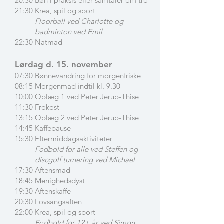
20:30 Bøn i praksis eller samtaler om tro
21:30 Krea, spil og sport
Floorball ved Charlotte og
badminton ved Emil
22:30 Natmad
Lørdag d. 15. november
07:30 Bønnevandring for morgenfriske
08:15 Morgenmad indtil kl. 9.30
10:00 Oplæg 1 ved Peter Jerup-Thise
11:30 Frokost
13:15 Oplæg 2 ved Peter Jerup-Thise
14:45 Kaffepause
15:30 Eftermiddagsaktiviteter
Fodbold for alle ved Steffen og
discgolf turnering ved Michael
17:30 Aftensmad
18:45 Menighedsdyst
19:30 Aftenskaffe
20:30 Lovsangsaften
22:00 Krea, spil og sport
Fodbold for 12+ år ved Simon