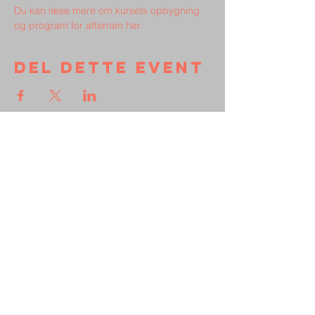
Du kan læse mere om kursets opbygning 
og program for afternen her: 
Del dette event
Kontakt
Støt Broen
Persondata
Vedtægter
Frimenigheden
Broen
Vejle Missionshus
Olgas Vej 14-18, 7100 Vejle
Vi er en del
Vi er tilknyttet: