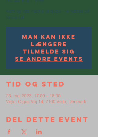
tirs. 23. maj
  |  
Vejle
Kom og vær med til at bede – vi mødes på
første sal.
Man kan ikke
længere
tilmelde sig
Se andre events
Tid og sted
23. maj 2023, 17.00 – 18.00
Vejle, Olgas Vej 14, 7100 Vejle, Denmark
Del dette event