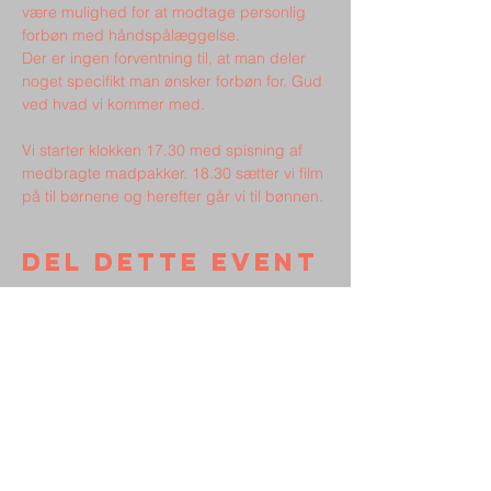
være mulighed for at modtage personlig 
forbøn med håndspålæggelse.
Der er ingen forventning til, at man deler 
noget specifikt man ønsker forbøn for. Gud 
ved hvad vi kommer med.
Vi starter klokken 17.30 med spisning af 
medbragte madpakker. 18.30 sætter vi film 
på til børnene og herefter går vi til bønnen.
Del dette event
Kontakt
Støt Broen
Persondata
Vedtægter
Frimenigheden
Broen