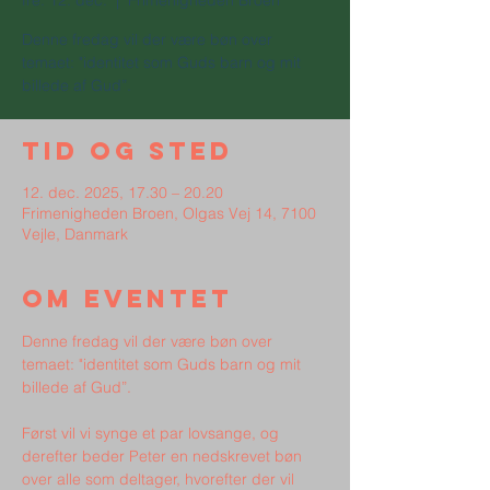
fre. 12. dec.
  |  
Frimenigheden Broen
Denne fredag vil der være bøn over
temaet: "identitet som Guds barn og mit
billede af Gud”.
Tid og sted
12. dec. 2025, 17.30 – 20.20
Frimenigheden Broen, Olgas Vej 14, 7100
Vejle, Danmark
Om eventet
Denne fredag vil der være bøn over 
temaet: "identitet som Guds barn og mit 
billede af Gud”.
Først vil vi synge et par lovsange, og 
derefter beder Peter en nedskrevet bøn 
over alle som deltager, hvorefter der vil 