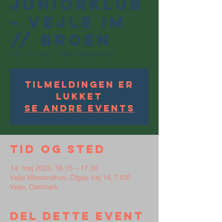
juniorklub
– Vejle IM
// Broen
ons. 14. maj
  |  
Vejle Missionshus
Tilmeldingen er
lukket
Se andre events
Tid og sted
14. maj 2025, 16.15 – 17.30
Vejle Missionshus, Olgas Vej 14, 7100
Vejle, Danmark
Del dette event