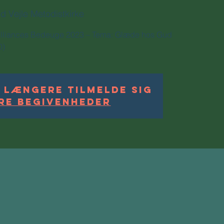
d Vejle Metodistkirke
Alliances Bedeuge 2023 – Tema: Glæde hos Gud
0)
 længere tilmelde sig
re begivenheder