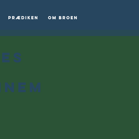
Prædiken
Om Broen
ces
nnem