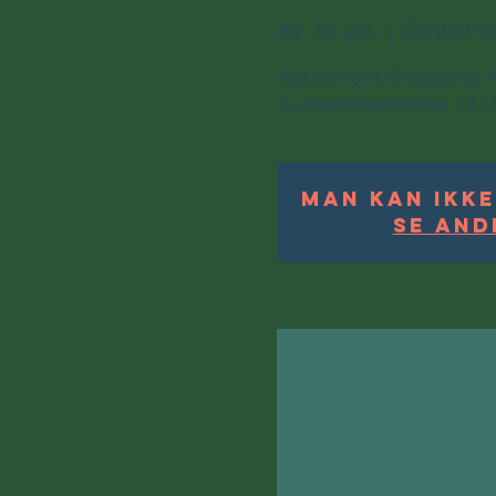
fre. 13. jan.
  |  
Opstart ve
Velkommen til Evangelisk 
(Lukasevangeliet kap. 15,1
Man kan ikke
Se and