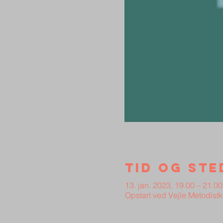
Tid og ste
13. jan. 2023, 19.00 – 21.00
Opstart ved Vejle Metodist