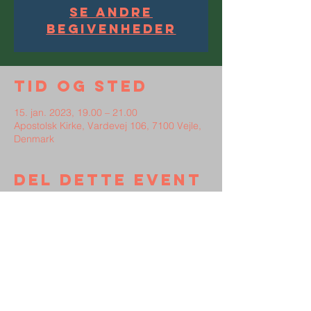
Se andre
begivenheder
Tid og sted
15. jan. 2023, 19.00 – 21.00
Apostolsk Kirke, Vardevej 106, 7100 Vejle,
Denmark
Del dette event
Kontakt
Støt Broen
Persondata
Vedtægter
Frimenigheden