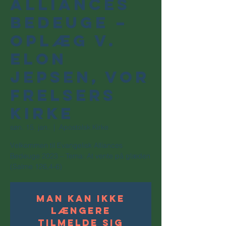
Alliances
Bedeuge –
oplæg v.
Elon
Jepsen, Vor
Frelsers
Kirke
søn. 15. jan.
  |  
Apostolsk Kirke
Velkommen til Evangelisk Alliances
Bedeuge 2023 – Tema: At vente på glæden
(Salme 126,4-6)
Man kan ikke
længere
tilmelde sig