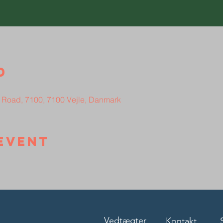
d
 Road, 7100, 7100 Vejle, Danmark
event
Vedtægter
Kontakt