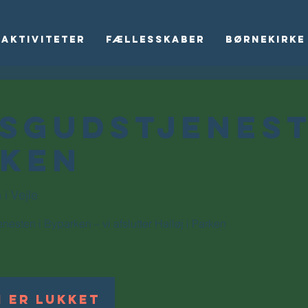
Aktiviteter
Fællesskaber
Børnekirke
sgudstjenest
rken
i Vejle
esten i Byparken – vi afslutter Halløj i Parken
 er lukket