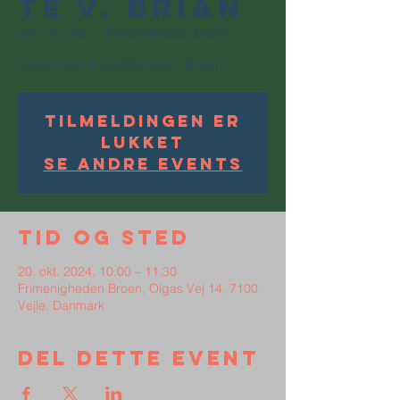
te v. Brian
søn. 20. okt.
  |  
Frimenigheden Broen
Velkommen til gudstjeneste i Broen.
Tilmeldingen er
lukket
Se andre events
Tid og sted
20. okt. 2024, 10.00 – 11.30
Frimenigheden Broen, Olgas Vej 14, 7100
Vejle, Danmark
Del dette event