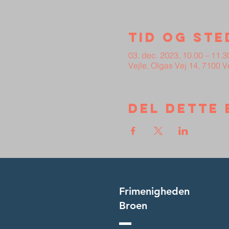
Tid og ste
03. dec. 2023, 10.00 – 11.3
Vejle, Olgas Vej 14, 7100 
Del dette 
Frimenigheden
Broen