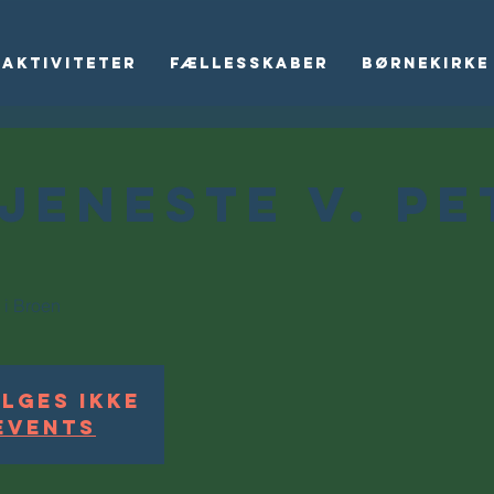
Aktiviteter
Fællesskaber
Børnekirke
jeneste v. Pe
 i Broen
lges ikke
events