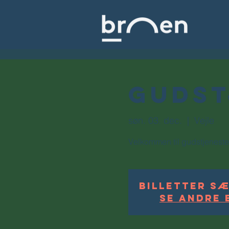
Gudst
søn. 03. dec.
  |  
Vejle
Velkommen til gudstjeneste
Billetter sæ
Se andre 