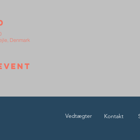
d
0
Vejle, Denmark
event
Vedtægter
Kontakt