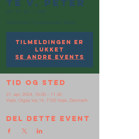
te v. Peter
søn. 21. apr.
  |  
Vejle
Velkommen til gudstjeneste i Broen
Tilmeldingen er
lukket
Se andre events
Tid og sted
21. apr. 2024, 10.00 – 11.30
Vejle, Olgas Vej 14, 7100 Vejle, Danmark
Del dette event