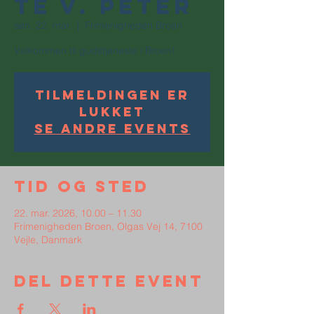
te v. Peter
søn. 22. mar.
  |  
Frimenigheden Broen
Velkommen til gudstjeneste i Broen!
Tilmeldingen er
lukket
Se andre events
Tid og sted
22. mar. 2026, 10.00 – 11.30
Frimenigheden Broen, Olgas Vej 14, 7100
Vejle, Danmark
Del dette event