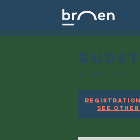
Gudst
søn. 20. jun.
  |  
Vejle
Registration
See other