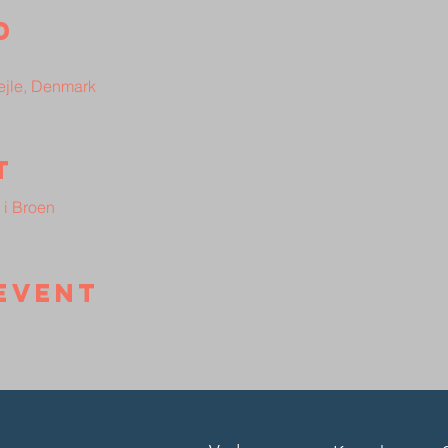
d
Vejle, Denmark
t
 i Broen
event