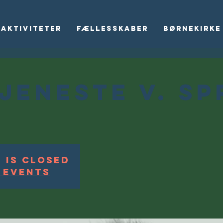
Aktiviteter
Fællesskaber
Børnekirke
jeneste v. Sp
 is Closed
 events