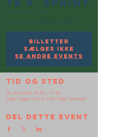
te v. Sprint
søn. 28. maj
  |  
Vejle
Velkommen til gudstjeneste i Broen!
Billetter
sælges ikke
Se andre events
Tid og sted
28. maj 2023, 10.00 – 11.30
Vejle, Olgas Vej 14, 7100 Vejle, Denmark
Del dette event