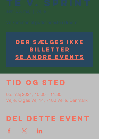
te v. Sprint
søn. 05. maj
  |  
Vejle
Velkommen til gudstjeneste i Broen!
Der sælges ikke
billetter
Se andre events
Tid og sted
05. maj 2024, 10.00 – 11.30
Vejle, Olgas Vej 14, 7100 Vejle, Danmark
Del dette event