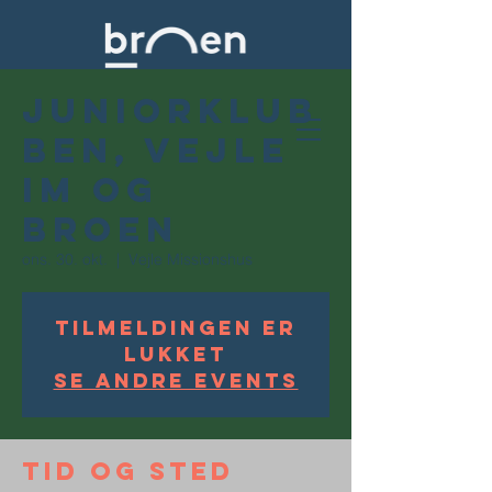
Juniorklub
ben, Vejle
IM og
Broen
ons. 30. okt.
  |  
Vejle Missionshus
Tilmeldingen er
lukket
Se andre events
Tid og sted