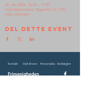
30. okt. 2024, 16.00 – 17.30
Vejle Missionshus, Olgas Vej 14, 7100
Vejle, Danmark
Del dette event
Kontakt
Støt Broen
Persondata
Vedtægter
Frimenigheden
Broen
Vejle Missionshus
Olgas Vej 14-18, 7100 Vejle