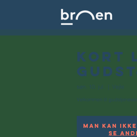
Kort 
gudst
søn. 10. jul.
  |  
Vejle
Velkommen til gudstjeneste
Man kan ikke
Se and