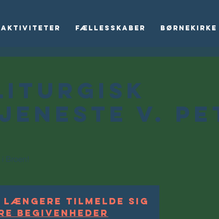
Aktiviteter
Fællesskaber
Børnekirke
liturgisk
jeneste v. Pe
 i Broen!
 længere tilmelde sig
re begivenheder