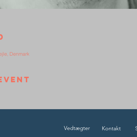
d
Vejle, Denmark
event
Vedtægter
Kontakt