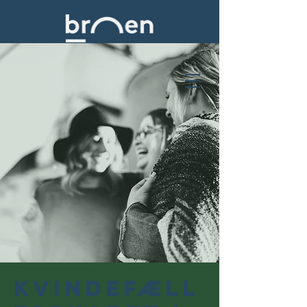
Kvindefæll