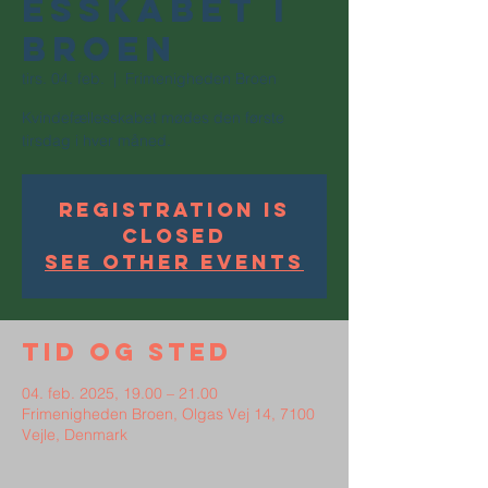
esskabet i
Broen
tirs. 04. feb.
  |  
Frimenigheden Broen
Kvindefællesskabet mødes den første
tirsdag i hver måned.
Registration is
Closed
See other events
Tid og sted
04. feb. 2025, 19.00 – 21.00
Frimenigheden Broen, Olgas Vej 14, 7100
Vejle, Denmark