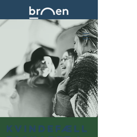
Kvindefæll