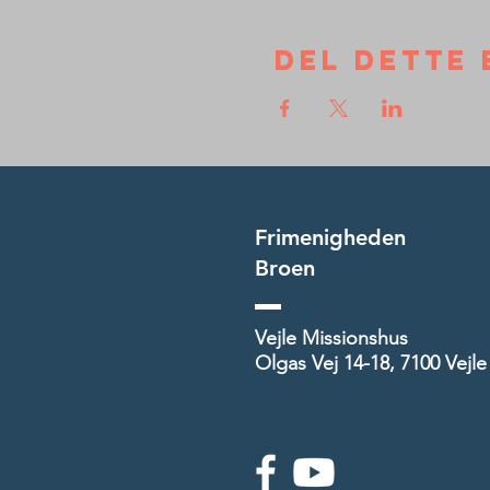
Del dette 
Frimenigheden
Broen
Vejle Missionshus
Olgas Vej 14-18, 7100 Vejle