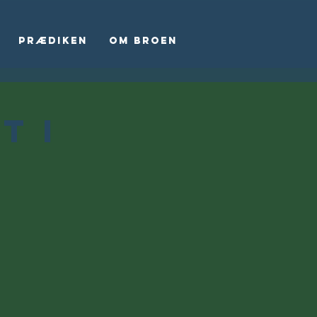
Prædiken
Om Broen
t i