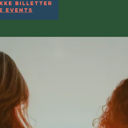
kke billetter
e events