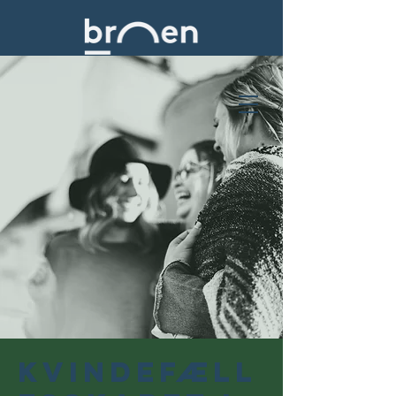
Kvindefæll