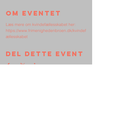
Om eventet
Læs mere om kvindefællesskabet her: 
https://www.frimenighedenbroen.dk/kvindef
ællesskabet
Del dette event
Kontakt
Støt Broen
Persondata
Vedtægter
Frimenigheden
Broen