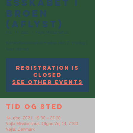
esskabet i
Broen
(AFLYST)
tirs. 14. dec.
  |  
Vejle Missionshus
Kvindefællesskabet mødes den 2. tirsdag i
hver måned.
Registration is
Closed
See other events
Tid og sted
14. dec. 2021, 19.30 – 22.00
Vejle Missionshus, Olgas Vej 14, 7100
Vejle, Denmark