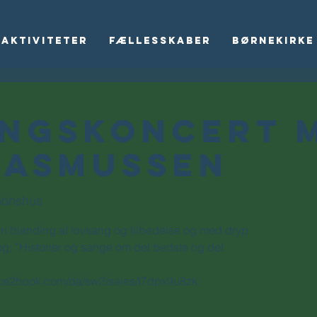
Aktiviteter
Fællesskaber
Børnekirke
ngskoncert 
 Asmussen
sionshus
n blanding af lovsang og tilbedelse og med dryp
g; ”Historier og sange om det bedste og det
/place2book.com/da/sw2/sales/t7dpx9u8zk