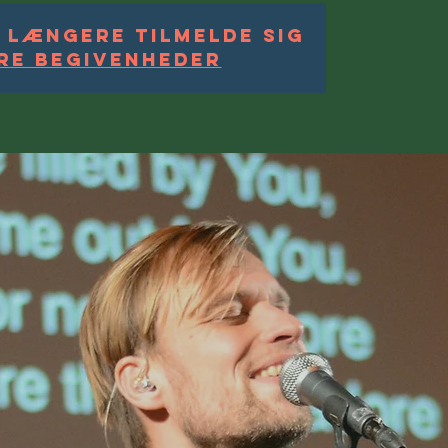
 længere tilmelde sig
re begivenheder