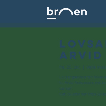
Lovsa
Arvid
fre. 25. okt.
  |  
Vejle mis
Lovsangskoncerten bliver e
fra Arvid Asmussens nye bo
værste”.
Køb billetter her: https:/