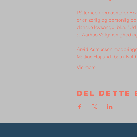
På turneen præsenterer Arv
er en ærlig og personlig bo
danske lovsange, bl.a. ”Ud a
Arvid Asmussen medbringer e
Mattias Højlund (bas), Ke
Vis mere
Del dette 