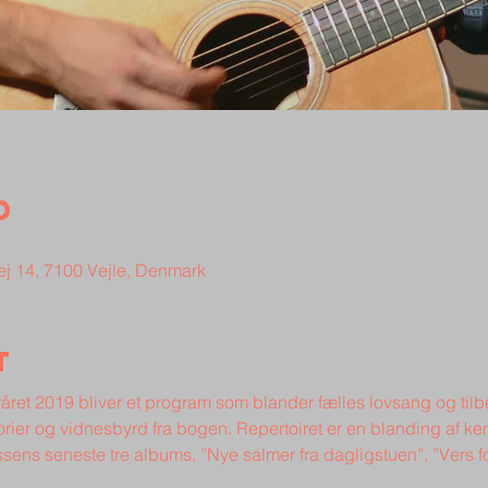
d
ej 14, 7100 Vejle, Denmark
t
året 2019 bliver et program som blander fælles lovsang og tilb
rier og vidnesbyrd fra bogen. Repertoiret er en blanding af k
ssens seneste tre albums, ”Nye salmer fra dagligstuen”, ”Vers 