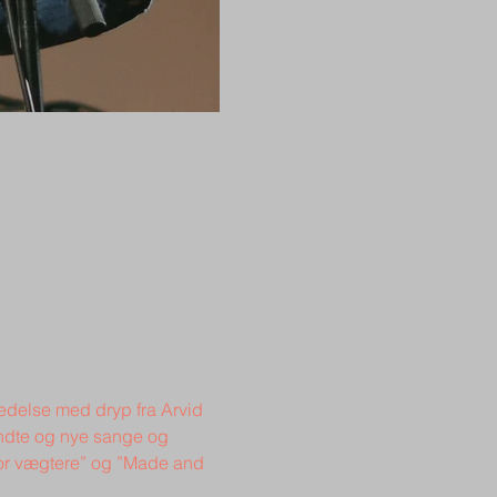
edelse med dryp fra Arvid 
endte og nye sange og 
for vægtere” og ”Made and 