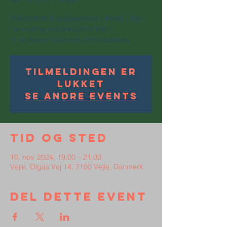
søn. 10. nov.
  |  
Vejle
Velkommen til gudstjeneste i Revel – læs
mere om gudstjenesterne her:
https://www.facebook.com/revelkirke
Tilmeldingen er
lukket
Se andre events
Tid og sted
10. nov. 2024, 19.00 – 21.00
Vejle, Olgas Vej 14, 7100 Vejle, Danmark
Del dette event