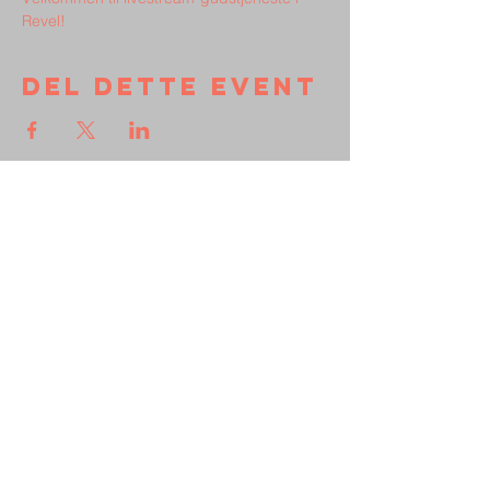
Revel!
Del dette event
Kontakt
Støt Broen
Persondata
Vedtægter
Frimenigheden
Broen
Vejle Missionshus
Olgas Vej 14-18, 7100 Vejle
Vi er en del
Vi er tilknyttet:
af: