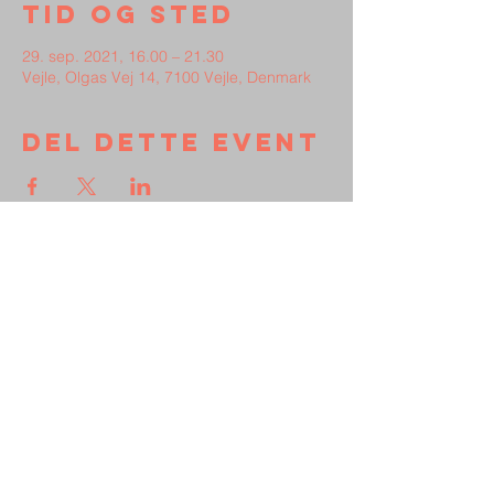
Tid og sted
29. sep. 2021, 16.00 – 21.30
Vejle, Olgas Vej 14, 7100 Vejle, Denmark
Del dette event
Kontakt
Støt Broen
Persondata
Vedtægter
Frimenigheden
Broen
Vejle Missionshus
Olgas Vej 14-18, 7100 Vejle