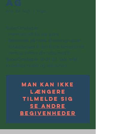
ag
ons. 29. sep.
  |  
Vejle
SuperOnsdag er:
- meningsfuldt for alle aldre
- fællesskab på tværs af aldersgrupper
- skræddersyet til den travle børnefamilie
- nemt at invitere din nabo med til
SuperOnsdag er 16-21.30: café miljø,
forskellige miljøer og aftensmad
Man kan ikke
længere
tilmelde sig
Se andre
begivenheder