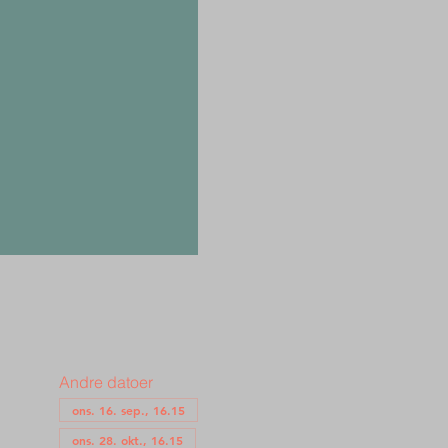
Andre datoer
ons. 16. sep., 16.15
ons. 28. okt., 16.15