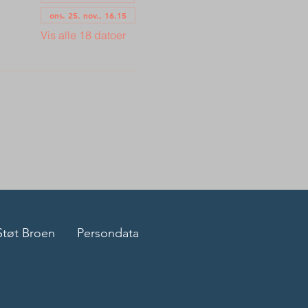
ons. 25. nov., 16.15
Vis alle 18 datoer
Støt Broen
Persondata