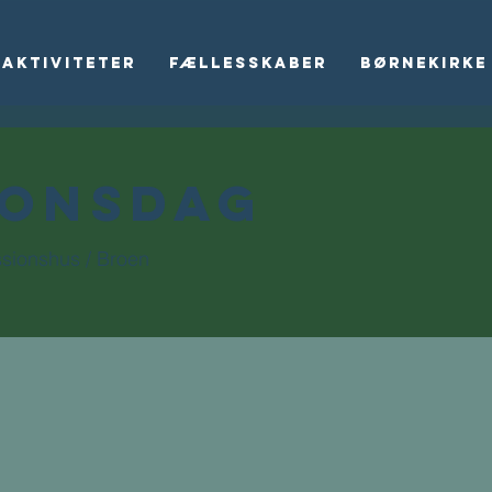
Aktiviteter
Fællesskaber
Børnekirke
rOnsdag
ssionshus / Broen