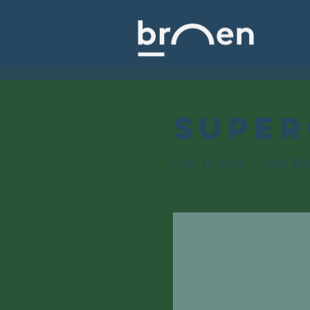
Supe
ons. 18. mar.
  |  
Vejle Mi