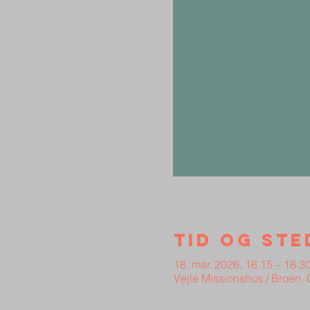
Tid og ste
18. mar. 2026, 16.15 – 18.3
Vejle Missionshus / Broen,